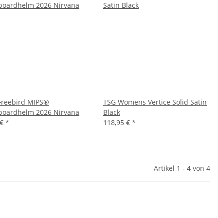
Freebird MIPS®
TSG Womens Vertice Solid Satin
oardhelm 2026 Nirvana
Black
 €
*
118,95 €
*
Artikel 1 - 4 von 4