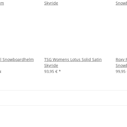
All Snowboardhelm
TSG Womens Lotus Solid Satin
Roxy 
Skyride
Snowb
93,95 €
*
99,95
€