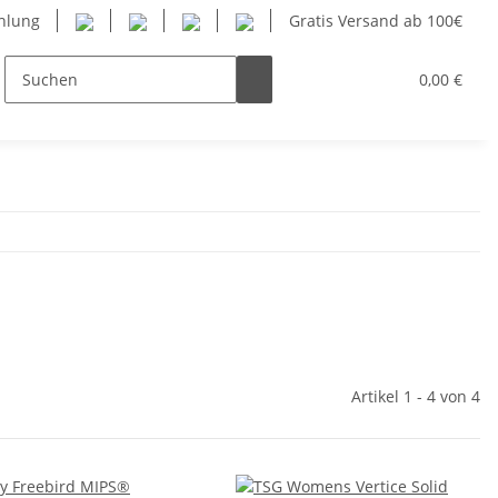
hlung
Gratis Versand ab 100€
nner
Frauen
Kinder
SUP
0,00 €
Herstelle
Artikel 1 - 4 von 4