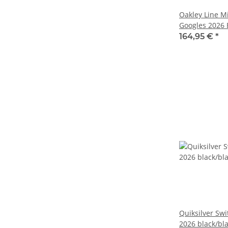
Oakley Line M
Googles 2026 
Iridium
164,95 €
*
Quiksilver Sw
2026 black/bla