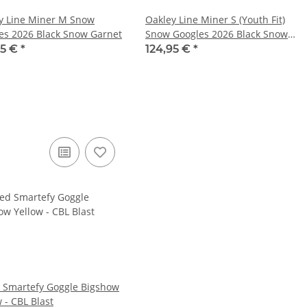
y Line Miner M Snow
Oakley Line Miner S (Youth Fit)
es 2026 Black Snow Garnet
Snow Googles 2026 Black Snow
Garnet
95 €
*
124,95 €
*
 Smartefy Goggle Bigshow
 - CBL Blast