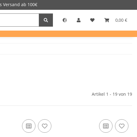
is Versand ab 100€
rillen
Männer
Frauen
Kinder
SUP
0,00 €
Artikel 1 - 19 von 19