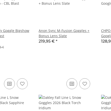
y Goggle Bigshow
Anon Sync M-Fusion Goggles +
CHPO 
ast
Bonus Lens Slate
Googl
219,95 €
*
128,
5 €