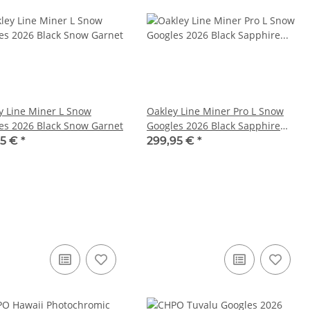
y Line Miner L Snow
Oakley Line Miner Pro L Snow
es 2026 Black Snow Garnet
Googles 2026 Black Sapphire
Iridium + Extra Lens
95 €
*
299,95 €
*