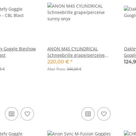
y Goggle Bigshow
ANON M4S CYLINDRICAL
Oakle
ast
Schneebrille grape/perceive
Googl
sunny onyx
220,00 €
*
124,
5 €
Alter Preis:
340,00 €