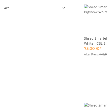
Art
Shred Smartef
White - CBL Bl
75,00 €
*
Alter Preis:
149,9