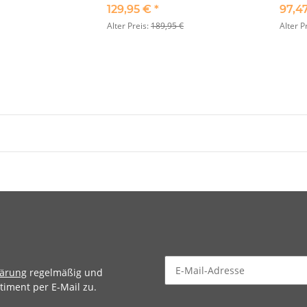
129,95 €
*
97,4
Alter Preis:
189,95 €
Alter P
lärung
regelmäßig und
timent per E-Mail zu.
Newsletter Abonnieren