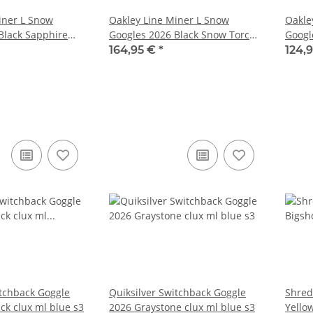
iner L Snow
Oakley Line Miner L Snow
Oakle
Black Sapphire
Googles 2026 Black Snow Torch
Googl
Iridium
164,95 €
*
124,
itchback Goggle
Quiksilver Switchback Goggle
Shred
ck clux ml blue s3
2026 Graystone clux ml blue s3
Yellow