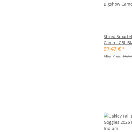
Shred Smartef
Camo - CBL Bl
97,47 €
*
Alter Preis:
149,9