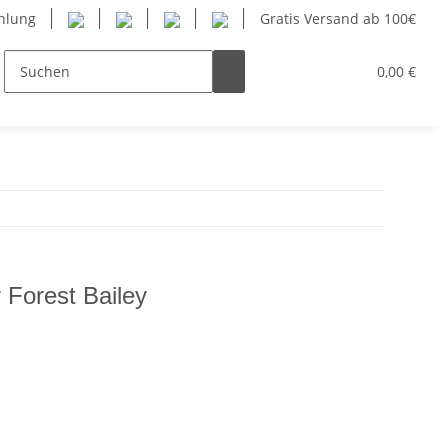
hlung
Gratis Versand ab 100€
nner
Frauen
Kinder
SUP
0,00 €
Herstelle
 Forest Bailey